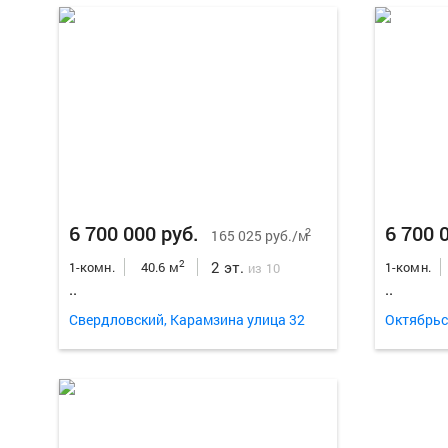
6 700 000 руб.
6 700 
2
165 025 руб./м
2 эт.
2
1-комн.
40.6 м
1-комн.
из 10
..
..
Свердловский, Карамзина улица 32
Октябрьс