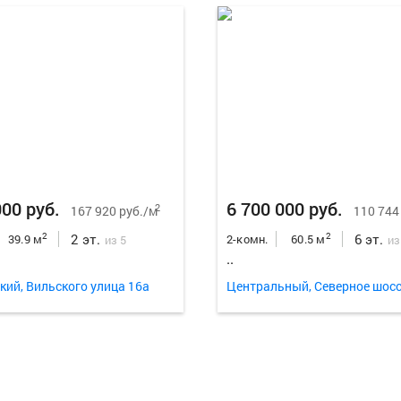
000 руб.
6 700 000 руб.
2
167 920 руб./м
110 744
2 эт.
6 эт.
2
2
39.9 м
2-комн.
60.5 м
из 5
из
..
кий, Вильского улица 16а
Центральный, Северное шосс