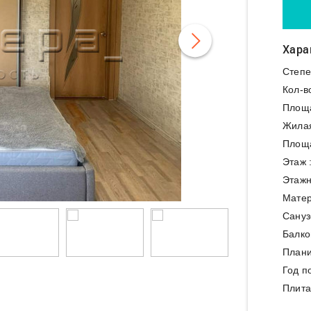
Хара
Степе
Кол-в
Площ
Жила
Площа
Этаж 
Этажн
Матер
Сануз
Балко
Плани
Год п
Плита