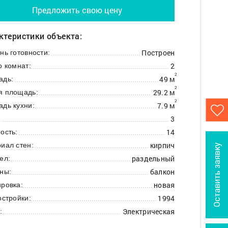
Предложить свою цену
ктеристики объекта:
Построен
нь готовности:
2
о комнат:
2
49 м
адь:
2
29.2 м
я площадь:
2
7.9 м
дь кухни:
3
:
14
ость:
кирпич
иал стен:
Оставить заявку
раздельный
ел:
балкон
ны:
новая
ровка:
1994
остройки:
Электрическая
: