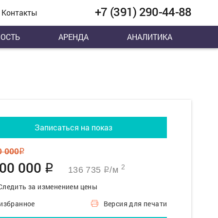
+7 (391) 290-44-88
Контакты
ОСТЬ
АРЕНДА
АНАЛИТИКА
Записаться на показ
0 000
q
700 000
q
2
136 735
/м
q
Следить за изменением цены
 избранное
Версия для печати