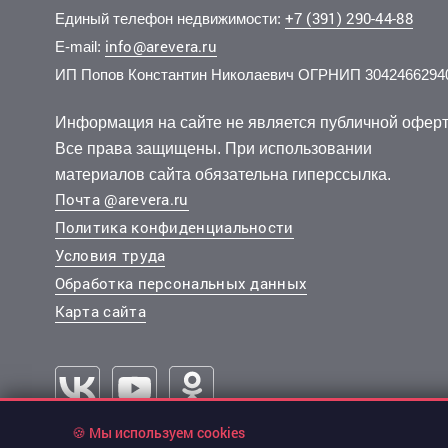
+7 (391) 290-44-88
Единый телефон недвижимости:
info@arevera.ru
E-mail:
ИП Попов Константин Николаевич ОГРНИП 3042466294
6 100 000 руб.
6 650 000 руб.
5 700 
4 500 
2
2
125 514 руб./м
107 085 руб./м
11 эт.
3 эт.
2
2
2-комн.
3-комн.
48.6 м
62.1 м
2-комн.
2-комн.
из 5
из 16
Информация на сайте не является публичной оферт
..
..
..
..
Все права защищены. При использовании
Октябрьский, Норильская улица 46
Октябрьский, Тотмина улица 27б
Октябрьс
материалов сайта обязательна гиперссылка.
Почта @arevera.ru
Политика конфиденциальности
Условия труда
Обработка персональных данных
Карта сайта
🍪 Мы используем cookies