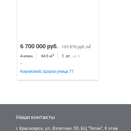
6 700 000 руб.
2
103 876 руб./м
1 эт.
2
4-комн.
64.5 м
из 5
..
Кировский, Щорса улица 77
Наши контакты
г. Красноярск, ул. Взлетная, 59, БЦ “Титан”, 6 этаж