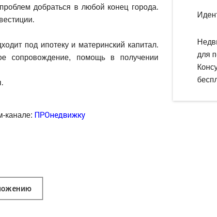
 проблем добраться в любой конец города.
Иден
вестиции.
Недв
ходит под ипотеку и материнский капитал.
для п
ое сопровождение, помощь в получении
Конс
беспл
.
ПРОнедвижку
м-канале:
ложению