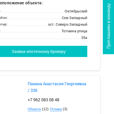
оположение объекта:
Приглашаем в команду
Октябрьский
:
Сев-Западный
йон:
ост. Северо-Западный
тир:
Тотмина улица
:
35а
Заявка ипотечному брокеру
Панина Анастасия Георгиевна
/ 336
+7 962 083 08 48
(12)
(3)
Объекты
Отзывы