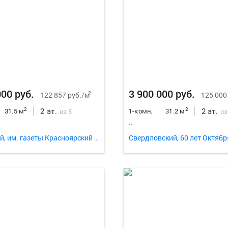
000 руб.
3 900 000 руб.
2
122 857 руб./м
125 000
2 эт.
2 эт.
2
2
31.5 м
1-комн.
31.2 м
из 5
из
..
Кировский, им. газеты Красноярский Рабочий проспект 88а