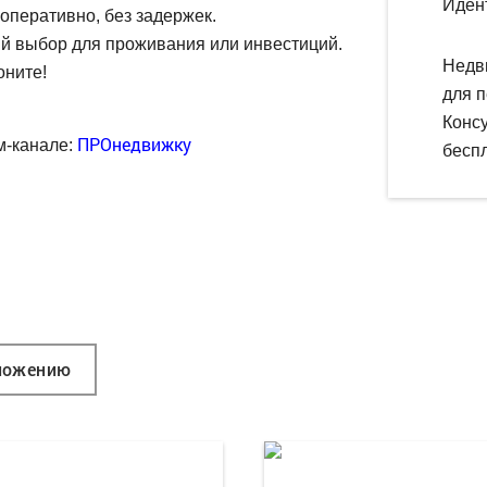
Иден
оперативно, без задержек.
й выбор для проживания или инвестиций.
Недв
оните!
для п
Конс
ПРОнедвижку
м-канале:
беспл
ложению