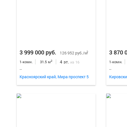
3 999 000 руб.
3 870 
2
126 952 руб./м
4 эт.
2
1-комн.
31.5 м
1-комн.
из 16
..
..
Красноярский край, Мира проспект 5