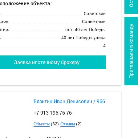
оположение объекта:
Советский
:
Солнечный
йон:
Приглашаем в команду
ост. 40 лет Победы
тир:
40 лет Победы улица
:
4
Заявка ипотечному брокеру
Вязигин Иван Денисович / 966
+7 913 196 76 76
(32)
(2)
Объекты
Отзывы
егко добраться в любую часть города.