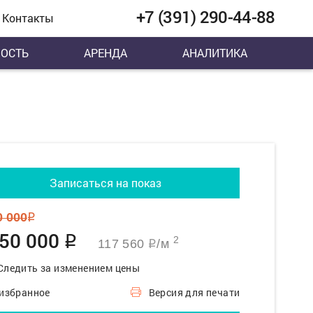
+7 (391) 290-44-88
Контакты
ОСТЬ
АРЕНДА
АНАЛИТИКА
Записаться на показ
0 000
q
950 000
q
2
117 560
/м
q
Следить за изменением цены
 избранное
Версия для печати