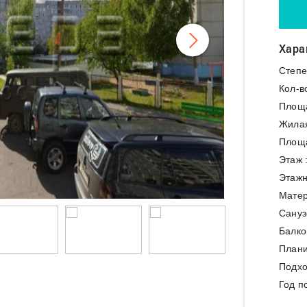
Хара
Степе
Кол-в
Площ
Жила
Площа
Этаж 
Этажн
Матер
Сануз
Балко
Плани
Подхо
Год п