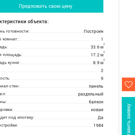
Предложить свою цену
ктеристики объекта:
Построен
нь готовности:
1
о комнат:
2
33.6 м
адь:
2
17.2 м
я площадь:
2
8.9 м
дь кухни:
2
:
9
ость:
панель
иал стен:
раздельный
ел:
балкон
ны:
Оставить заявку
новая
ровка:
Да
дит под ипотеку:
1984
остройки: