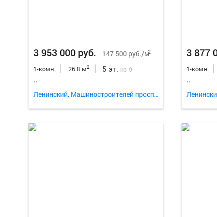
3 953 000 руб.
3 877 
2
147 500 руб./м
5 эт.
2
1-комн.
26.8 м
1-комн.
из 9
..
..
Ленинский, Машиностроителей проспект 31а