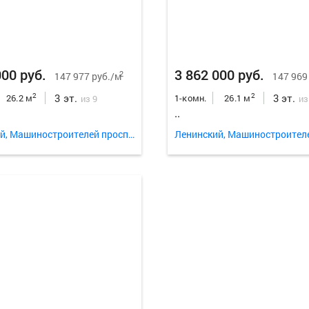
000 руб.
3 862 000 руб.
2
147 977 руб./м
147 969
3 эт.
3 эт.
2
2
26.2 м
1-комн.
26.1 м
из 9
из
..
Ленинский, Машиностроителей проспект 31а