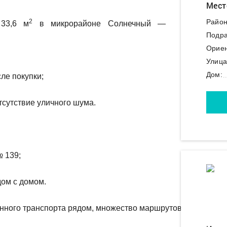
Мест
2
Район
 33,6 м
в микрорайоне Солнечный —
Подра
Ориен
Улица
Дом:
ле покупки;
тсутствие уличного шума.
№ 139;
дом с домом.
нного транспорта рядом, множество маршрутов позволяют л