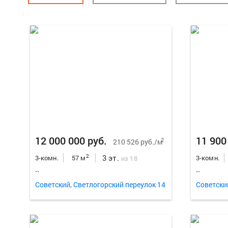
12 000 000 руб.
11 900
2
210 526 руб./м
3 эт.
2
3-комн.
57 м
3-комн.
из 18
..
..
Советский, Светлогорский переулок 14