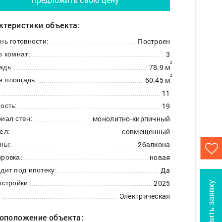
ктеристики объекта:
Построен
нь готовности:
3
о комнат:
2
78.9 м
адь:
2
60.45 м
я площадь:
11
:
19
ость:
монолитно-кирпичный
иал стен:
совмещенный
ел:
2балкона
ны:
новая
ровка:
Да
дит под ипотеку:
2025
остройки:
Оставить заявку
Электрическая
:
оположение объекта: