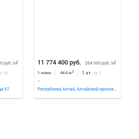
Еще
13
ф
11 774 400 руб.
2
2
0 руб./м
264 000 руб./м
1 эт.
2
1-комн.
44.6 м
з 19
из 7
..
ца 57
Республика Алтай, Алтайский проспект 5