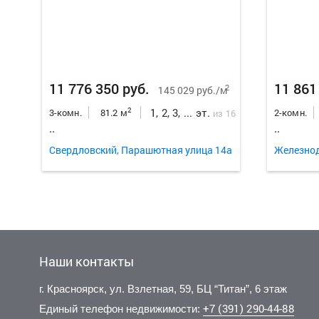
11 776 350 руб.
11 861
2
145 029 руб./м
1, 2, 3, ... эт.
2
3-комн.
81.2 м
2-комн.
из 16
..
..
Свердловский, Парашютная улица 14а
Наши контакты
г. Красноярск, ул. Взлетная, 59, БЦ “Титан”, 6 этаж
+7 (391) 290-44-88
Единый телефон недвижимости: