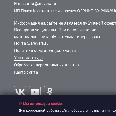
info@arevera.ru
E-mail:
ИП Попов Константин Николаевич ОГРНИП 3042466294
15 100 000 руб.
4 500 000 руб.
10 400
5 500 
2
2
145 161 руб./м
190 176 руб./м
2 эт.
11 эт.
2
2
3-комн.
1-комн.
79.4 м
31 м
3-комн.
2-комн.
из 5
из 22
Информация на сайте не является публичной оферт
..
..
..
..
Все права защищены. При использовании
Советский, Аэровокзальная улица 8в
Советский, 78 Добровольческой Бригады улица 23
Централь
Советски
материалов сайта обязательна гиперссылка.
Почта @arevera.ru
Политика конфиденциальности
Условия труда
Обработка персональных данных
Карта сайта
🍪 Мы используем cookies
13 000 000 руб.
14 310
2
163 522 руб./м
Для корректной работы сайта, сбора статистики и улуч
© 2003-2026 “АРЕВЕРА-Недвижимость”