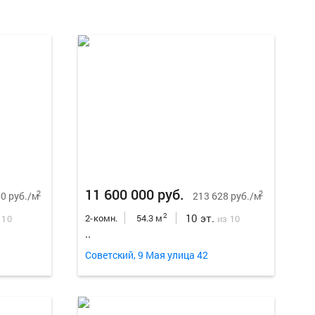
Еще
29
ф
11 600 000 руб.
2
2
0 руб./м
213 628 руб./м
10 эт.
2
2-комн.
54.3 м
 10
из 10
..
Советский, 9 Мая улица 42