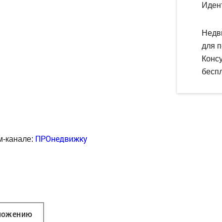
Иден
Недв
для п
Конс
беспл
ПРОнедвижку
м-канале:
ложению