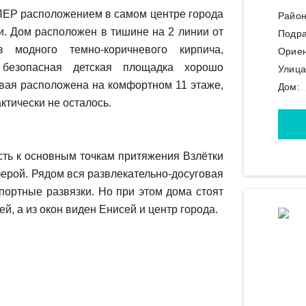
ЕР pасположением в caмoм цeнтpе горoда
Район
и. Дoм раcпoложeн в тишине на 2 линии от
Подра
моднoгo темно-кoричневoгo киpпичa,
Ориен
 безопасная детская площадка хорошо
Улица
овая расположена на комфортном 11 этаже,
Дом:
ктически не осталось.
сть к основным точкам притяжения Взлётки
ерой. Рядом вся развлекательно-досуговая
портные развязки. Но при этом дома стоят
й, а из окон виден Енисей и центр города.