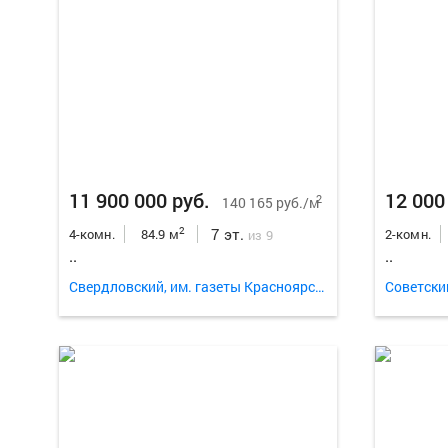
11 900 000 руб.
12 000
2
140 165 руб./м
7 эт.
2
4-комн.
84.9 м
2-комн.
из 9
..
..
Свердловский, им. газеты Красноярский Рабочий проспект 172
Советски