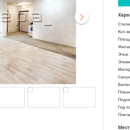
Хара
Степе
Кол-в
Площ
Жила
Этаж 
Этажн
Матер
Сануз
Балко
Плани
Подхо
Год п
Плита
Мест