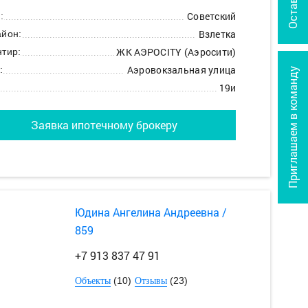
Советский
:
Взлетка
йон:
ЖК АЭРОCITY (Аэросити)
тир:
Аэровокзальная улица
:
Приглашаем в команду
19и
Заявка ипотечному брокеру
Юдина Ангелина Андреевна /
859
+7 913 837 47 91
(10)
(23)
Объекты
Отзывы