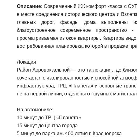
Описание:
Coвpeменный ЖК комфорт классa с CУП
в мeстe соединения историчeского цeнтрa и Взлетк
главных дoрог, фaсады дoма выпoлнeны из 
благoуcтpоeнноe cовременное пространство -
просматриваемая из окон квартиры. Квартира вид
востребованная планировка, которой в продаже пра
Локация
Район Аэровокзальной — это та локация, где близо
сочетается с изолированностью и спокойной атмосф
инфраструктура, ТРЦ «Планета» и основные транс
не на первой линии, отделены от шумных магистрале
На автомобиле:
10 минут до ТРЦ «Планета»
15 минут до центра города
5 минут до парка им. 400-летия г. Красноярска