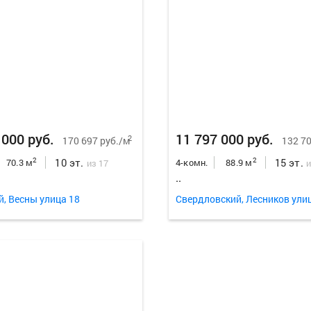
 000 руб.
11 797 000 руб.
2
170 697 руб./м
132 70
10 эт.
15 эт.
2
2
70.3 м
4-комн.
88.9 м
из 17
и
..
й, Весны улица 18
Свердловский, Лесников ули