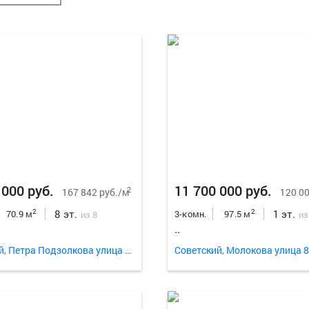
 000 руб.
11 700 000 руб.
2
167 842 руб./м
120 00
8 эт.
1 эт.
2
2
70.9 м
3-комн.
97.5 м
из 8
из
..
Советский, Петра Подзолкова улица 12
Советский, Молокова улица 8