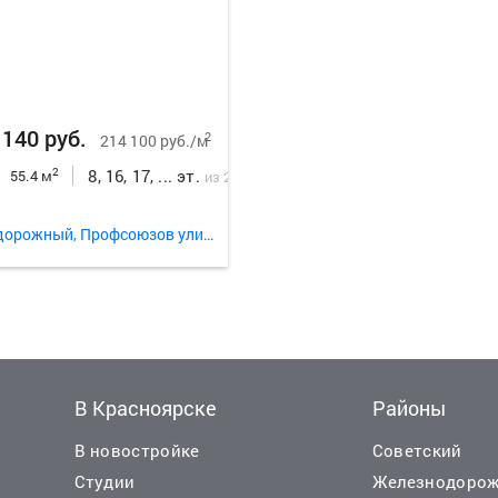
 140 руб.
2
214 100 руб./м
8, 16, 17, ... эт.
2
55.4 м
из 24
Железнодорожный, Профсоюзов улица 5.1
В Красноярске
Районы
В новостройке
Советский
Студии
Железнодоро