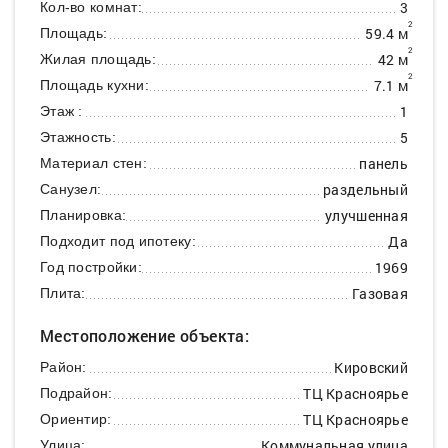
3
Кол-во комнат:
2
59.4 м
Площадь:
2
42 м
Жилая площадь:
2
7.1 м
Площадь кухни:
1
Этаж :
5
Этажность:
панель
Материал стен:
раздельный
Санузел:
улучшенная
Планировка:
Да
Подходит под ипотеку:
1969
Год постройки:
Газовая
Плита:
Местоположение объекта:
Кировский
Район:
ТЦ Красноярье
Подрайон:
ТЦ Красноярье
Ориентир:
Коммунальная улица
Улица: