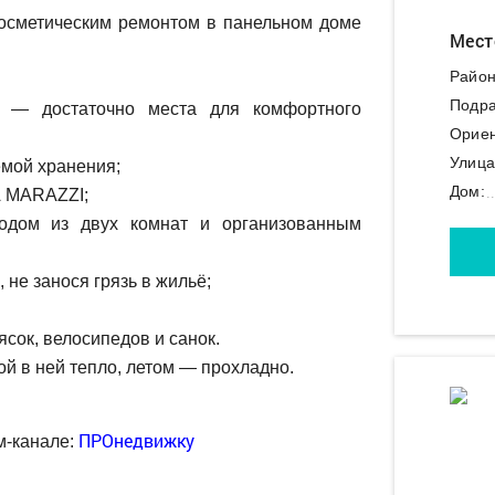
косметическим ремонтом в панельном доме
Мест
Район
Подра
— достаточно места для комфортного
Ориен
Улица
емой хранения;
Дом:
A MARAZZI;
одом из двух комнат и организованным
 не занося грязь в жильё;
сок, велосипедов и санок.
й в ней тепло, летом — прохладно.
ПРОнедвижку
м-канале: