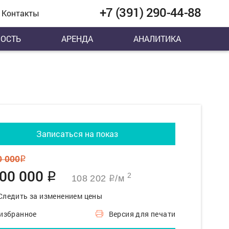
+7 (391) 290-44-88
Контакты
ОСТЬ
АРЕНДА
АНАЛИТИКА
Записаться на показ
0 000
q
200 000
q
2
108 202
/м
q
Следить за изменением цены
 избранное
Версия для печати