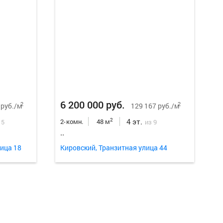
Еще
18
ф
6 200 000 руб.
2
2
 руб./м
129 167 руб./м
4 эт.
2
2-комн.
48 м
 5
из 9
..
ица 18
Кировский, Транзитная улица 44