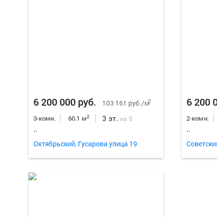
6 200 000 руб.
6 200 
2
103 161 руб./м
3 эт.
2
3-комн.
60.1 м
2-комн.
из 5
..
..
Октябрьский, Гусарова улица 19
Советски