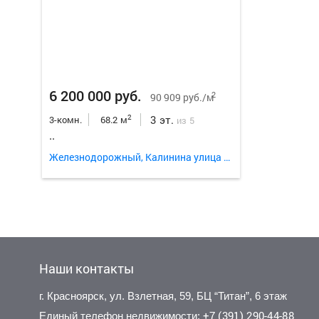
6 200 000 руб.
2
90 909 руб./м
3 эт.
2
3-комн.
68.2 м
из 5
..
Железнодорожный, Калинина улица 45
Наши контакты
г. Красноярск, ул. Взлетная, 59, БЦ “Титан”, 6 этаж
+7 (391) 290-44-88
Единый телефон недвижимости: