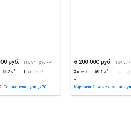
000 руб.
6 200 000 руб.
2
116 541 руб./м
104 377
1 эт.
1 эт.
2
2
53.2 м
3-комн.
59.4 м
из 16
из
..
й, Соколовская улица 70
Кировский, Коммунальная ул