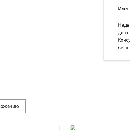
Иден
Недв
для п
Конс
беспл
ложению