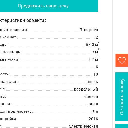
Предложить свою цену
ктеристики объекта:
Построен
нь готовности:
2
о комнат:
2
57.3 м
адь:
2
33 м
я площадь:
2
8.7 м
дь кухни:
6
:
10
ость:
Оставить заявку
панель
иал стен:
раздельный
ел:
балкон
ны:
новая
ровка:
Да
дит под ипотеку:
2016
остройки:
Электрическая
: