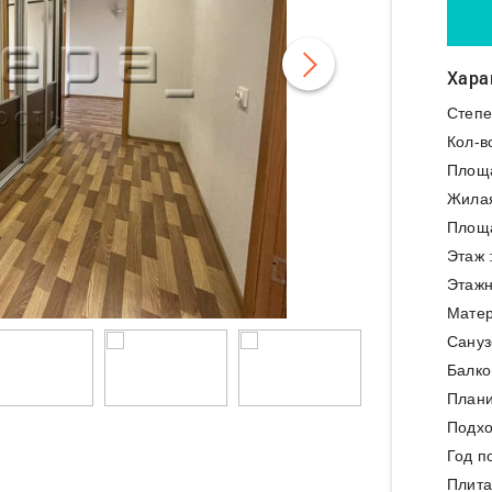
Хара
Степе
Кол-в
Площ
Жила
Площа
Этаж 
Этажн
Матер
Сануз
Балко
Плани
Подхо
Год п
Плита