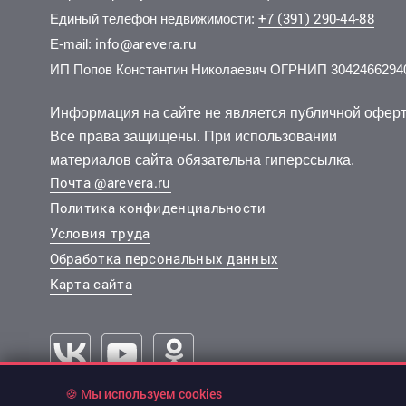
+7 (391) 290-44-88
Единый телефон недвижимости:
info@arevera.ru
E-mail:
ИП Попов Константин Николаевич ОГРНИП 3042466294
6 500 000 руб.
11 400 000 руб.
7 080 
10 500
2
2
152 941 руб./м
203 571 руб./м
10 эт.
4 эт.
2
2
1-комн.
1-комн.
42.5 м
56 м
2-комн.
2-комн.
из 10
из 18
Информация на сайте не является публичной оферт
..
..
..
..
Все права защищены. При использовании
Октябрьский, 2-я Огородная улица 24
Советский, Авиаторов улица 68
Советски
материалов сайта обязательна гиперссылка.
Почта @arevera.ru
Политика конфиденциальности
Условия труда
Обработка персональных данных
Карта сайта
🍪 Мы используем cookies