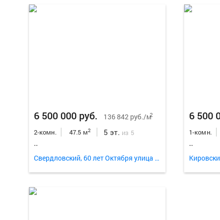
6 500 000 руб.
6 500 
2
136 842 руб./м
5 эт.
2
2-комн.
47.5 м
1-комн.
из 5
..
..
Свердловский, 60 лет Октября улица 56
Кировски