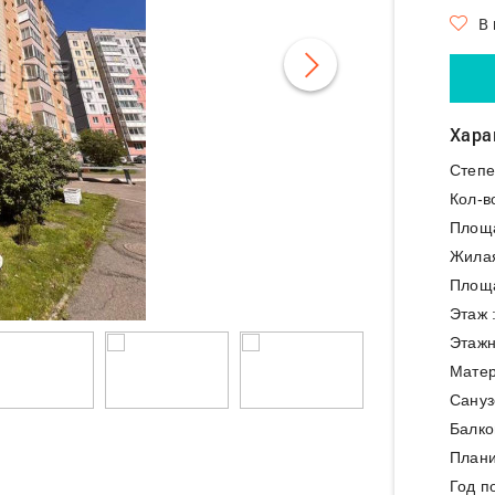
В
Хара
Степе
Кол-в
Площ
Жила
Площа
Этаж 
Этажн
Матер
Сануз
Балко
Плани
Год п