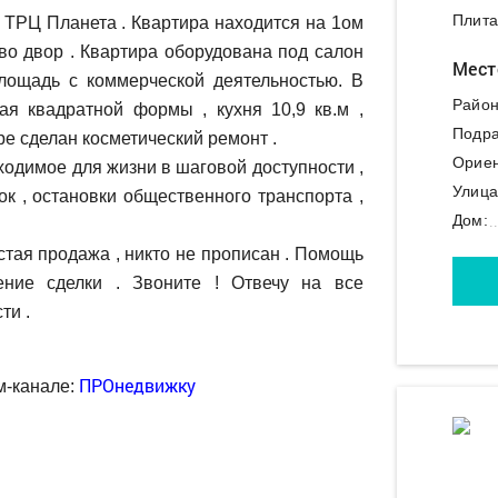
Плита
 ТРЦ Планета . Квартира находится на 1ом
во двор . Квартира оборудована под салон
Мест
лощадь с коммерческой деятельностью. В
Район
ая квадратной формы , кухня 10,9 кв.м ,
Подра
е сделан косметический ремонт .
Ориен
одимое для жизни в шаговой доступности ,
Улица
ок , остановки общественного транспорта ,
Дом:
тая продажа , никто не прописан . Помощь
ение сделки . Звоните ! Отвечу на все
ти .
ПРОнедвижку
м-канале: