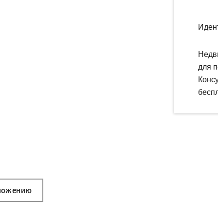
Иден
Недв
для п
Конс
беспл
ложению