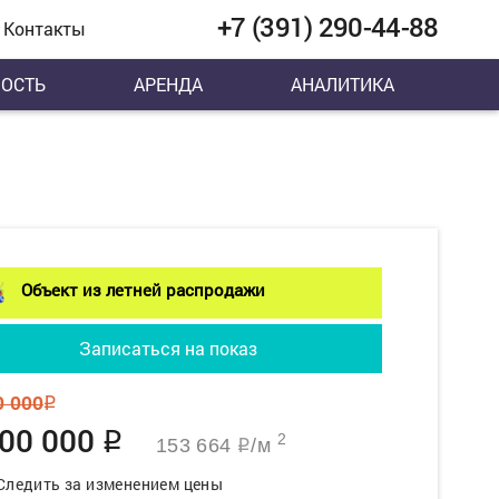
+7 (391) 290-44-88
Контакты
ОСТЬ
АРЕНДА
АНАЛИТИКА
Объект из летней распродажи
Записаться на показ
0 000
q
500 000
q
2
153 664
/м
q
Следить за изменением цены