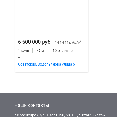
6 500 000 руб.
2
144 444 руб./м
10 эт.
2
1-комн.
45 м
из 10
..
Советский, Водопьянова улица 5
Наши контакты
г. Красноярск, ул. Взлетная, 59, БЦ “Титан”, 6 этаж