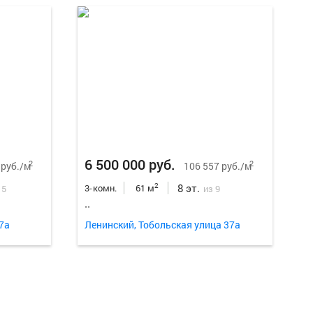
Еще
16
ф
6 500 000 руб.
2
2
 руб./м
106 557 руб./м
8 эт.
2
3-комн.
61 м
 5
из 9
..
7а
Ленинский, Тобольская улица 37а