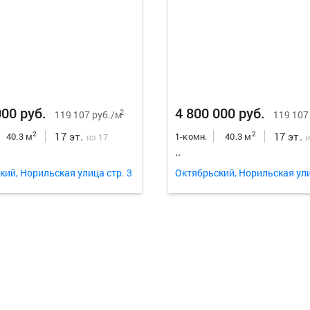
000 руб.
4 800 000 руб.
2
119 107 руб./м
119 107
17 эт.
17 эт.
2
2
40.3 м
1-комн.
40.3 м
из 17
и
..
кий, Норильская улица стр. 3
Октябрьский, Норильская ули