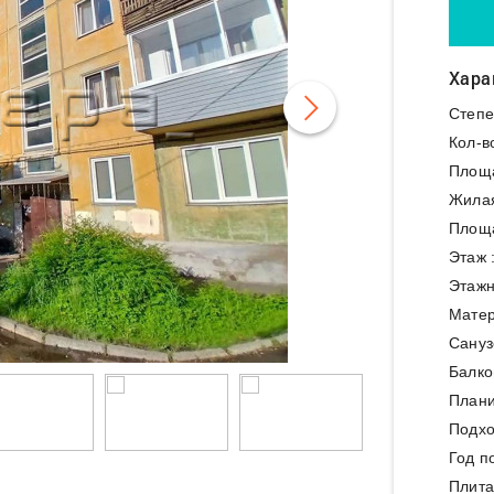
Хара
Степе
Кол-в
Площ
Жила
Площа
Этаж 
Этажн
Матер
Сануз
Балко
Плани
Подхо
Год п
Плита