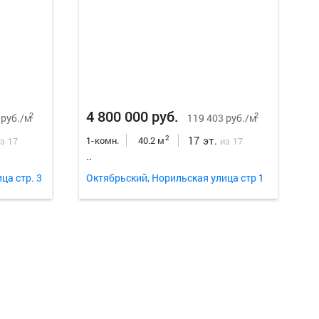
Еще
22
ф
4 800 000 руб.
2
2
 руб./м
119 403 руб./м
17 эт.
2
1-комн.
40.2 м
з 17
из 17
..
ца стр. 3
Октябрьский, Норильская улица стр 1