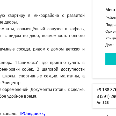
Мест
ую квартиру в микрорайоне с развитой
Район
ые дворы.
Подра
омнаты, совмещённый санузел в кафель,
Ориен
н с видом во двор, возможность полного
Улица
Дом:
шумные соседи, рядом с домом детская и
вера "Паниковка", где приятно гулять в
ренировки собак. В шаговой доступности
, школы, спортивные секции, магазины, а
р Эпицентр.
+9 138 37
 обременений. Документы готовы к сделке.
8 (391) 29
бое удобное время.
Аг. 328
ПРОнедвижку
м-канале: