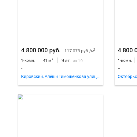
4 800 000 руб.
4 800 
2
117 073 руб./м
9 эт.
2
1-комн.
41 м
1-комн.
из 10
..
..
Кировский, Алёши Тимошенкова улица 115
Октябрьс