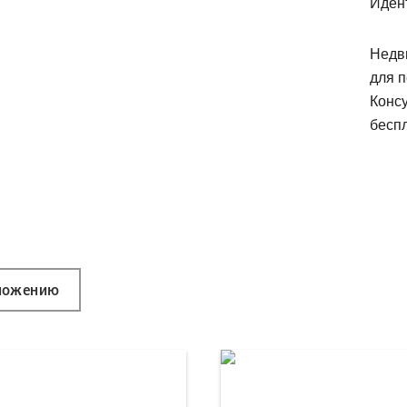
Иден
Недв
для п
Конс
беспл
ложению