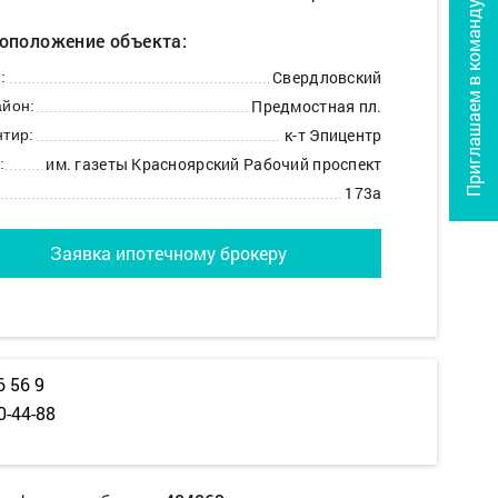
Приглашаем в команду
оположение объекта:
Свердловский
:
Предмостная пл.
йон:
к-т Эпицентр
тир:
им. газеты Красноярский Рабочий проспект
:
173а
Заявка ипотечному брокеру
6 56 9
0-44-88