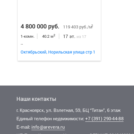
4 800 000 руб.
2
119 403 руб./м
17 эт.
2
1-комн.
40.2 м
из 17
..
Октябрьский, Норильская улица стр 1
Наши контакты
г. Красноярск, ул. Взлетная, 59, БЦ “Титан”, 6 этаж
+7 (391) 290-44-88
Единый телефон недвижимости:
info@arevera.ru
E-mail: