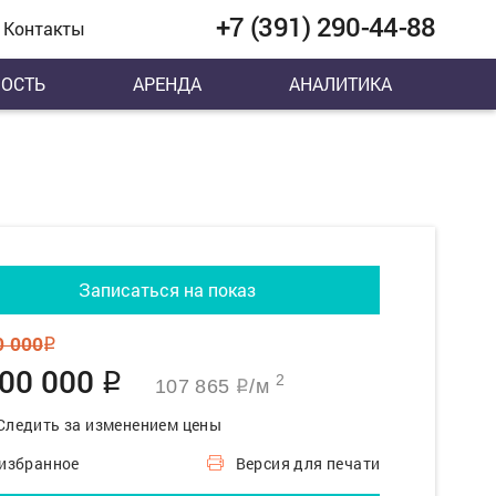
+7 (391) 290-44-88
Контакты
ОСТЬ
АРЕНДА
АНАЛИТИКА
Записаться на показ
0 000
q
800 000
q
2
107 865
/м
q
Следить за изменением цены
 избранное
Версия для печати