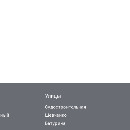
Улицы
Еще
Еще
19
8
фо
ф
Судостроительная
жный
Шевченко
Батурина