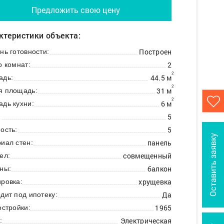
Предложить свою цену
ктеристики объекта:
Построен
нь готовности:
2
о комнат:
2
44.5 м
адь:
2
31 м
я площадь:
2
6 м
дь кухни:
5
:
5
ость:
Оставить заявку
панель
иал стен:
совмещенный
ел:
балкон
ны:
хрущевка
ровка:
Да
дит под ипотеку:
1965
остройки:
Электрическая
: