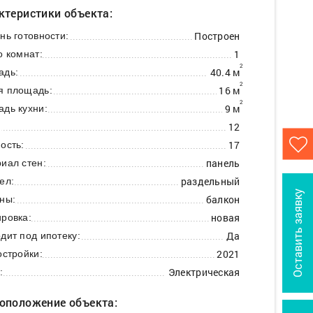
ктеристики объекта:
Построен
нь готовности:
1
о комнат:
2
40.4 м
адь:
2
16 м
я площадь:
2
9 м
дь кухни:
12
:
17
ость:
панель
иал стен:
раздельный
ел:
Оставить заявку
балкон
ны:
новая
ровка:
Да
дит под ипотеку:
2021
остройки:
Электрическая
:
оположение объекта: