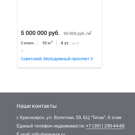
5 000 000 руб.
2
90 909 руб./м
4 эт.
2
2-комн.
55 м
из 6
..
Советский, Молодежный проспект 3
Наши контакты
г. Красноярск, ул. Взлетная, 59, БЦ “Титан”, 6 этаж
+7 (391) 290-44-88
Единый телефон недвижимости:
info@arevera.ru
E-mail: