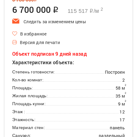
q
6 700 000
q
2
115 517
/м
q
Следить за изменением цены
В избранное
Версия для печати
Объект подписан 9 дней назад
Характеристики объекта:
Построен
Степень готовности:
2
Кол-во комнат:
2
58 м
Площадь:
2
35 м
Жилая площадь:
2
9 м
Площадь кухни:
12
Этаж :
17
Этажность:
панель
Материал стен:
раздельный
Санузел: