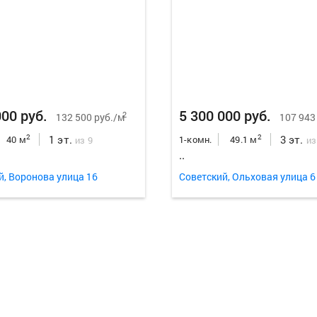
000 руб.
5 300 000 руб.
2
132 500 руб./м
107 943
1 эт.
3 эт.
2
2
40 м
1-комн.
49.1 м
из 9
из
..
й, Воронова улица 16
Советский, Ольховая улица 6