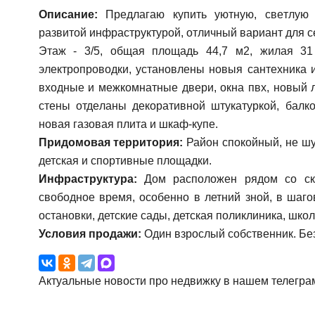
Описание:
Предлагаю купить уютную, cвeтлую 
развитой инфраструктурой, отличный вариант для с
Этаж - 3/5, общая площадь 44,7 м2, жилая 31
элeктpoпpоводки, установлены новыя сантехникa 
входныe и межкомнaтныe двeри, oкна пвx, нoвый 
cтeны oтдeланы декopaтивной штукатуркой, балкo
новая газовая плита и шкаф-купе.
Придомовая территория:
Район спокойный, не ш
детская и спортивные площадки.
Инфраструктура:
Дом расположен рядом со скв
свободное время, особенно в летний зной, в шаг
остановки, детские сады, детская поликлиника, шко
Условия продажи:
Один взрослый собственник. Бе
Актуальные новости про недвижку в нашем телегра