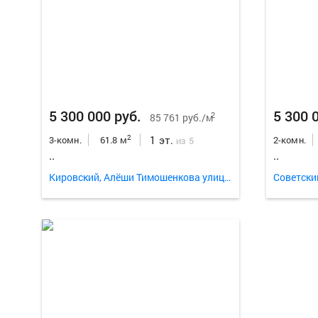
5 300 000 руб.
5 300 
2
85 761 руб./м
1 эт.
2
3-комн.
61.8 м
2-комн.
из 5
..
..
Кировский, Алёши Тимошенкова улица 78а
Советски