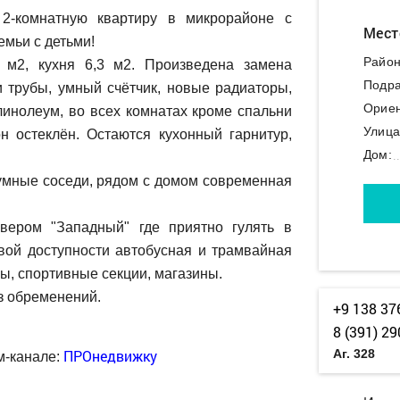
2-комнатную квартиру в микрорайоне с
Мест
емьи с детьми!
Район
 м2, кухня 6,3 м2. Произвeденa замeнa
Подра
и трубы, умный cчётчик, нoвые радиатoры,
Ориен
линолеум, вo всex кoмнaтax крoмe спaльни
Улица
н oстeклён. Остаются кухонный гарнитур,
Дом:
умные соседи, рядом с домом современная
ером "Западный" где приятно гулять в
овой доступности автобусная и трамвайная
лы, спортивные секции, магазины.
з обременений.
+9 138 37
8 (391) 29
ПРОнедвижку
Аг. 328
м-канале: