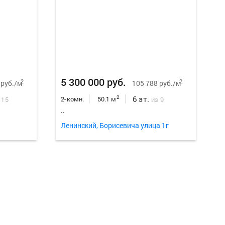
Еще
20
ф
5 300 000 руб.
2
2
 руб./м
105 788 руб./м
6 эт.
2
2-комн.
50.1 м
 15
из 9
..
Ленинский, Борисевича улица 1г
Еще
19
ф