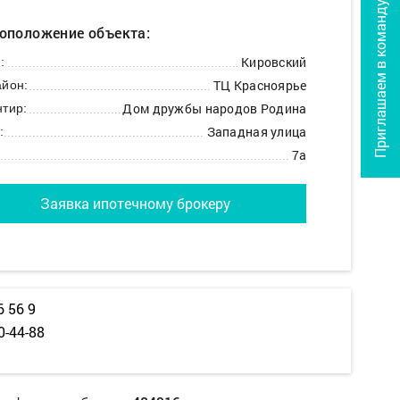
Приглашаем в команду
оположение объекта:
Кировский
:
ТЦ Красноярье
йон:
Дом дружбы народов Родина
тир:
Западная улица
:
7а
Заявка ипотечному брокеру
6 56 9
0-44-88