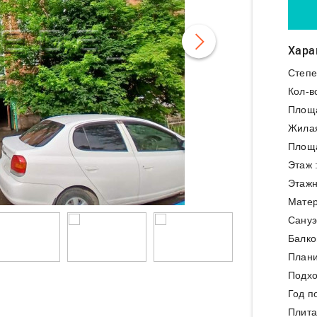
Хара
Степе
Кол-в
Площ
Жила
Площа
Этаж 
Этажн
Матер
Сануз
Балко
Плани
Подхо
Год п
Плита