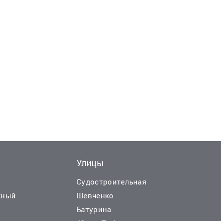
Улицы
Еще
Еще
10
11
фо
ф
Судостроительная
жный
Шевченко
Батурина