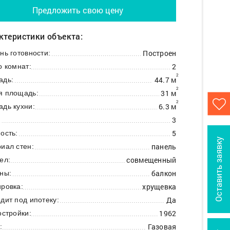
Предложить свою цену
ктеристики объекта:
Построен
нь готовности:
2
о комнат:
2
44.7 м
адь:
2
31 м
я площадь:
2
6.3 м
дь кухни:
3
:
5
ость:
Оставить заявку
панель
иал стен:
совмещенный
ел:
балкон
ны:
хрущевка
ровка:
Да
дит под ипотеку:
1962
остройки:
Газовая
: