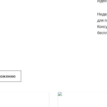
Иден
Недв
для п
Конс
беспл
ложению