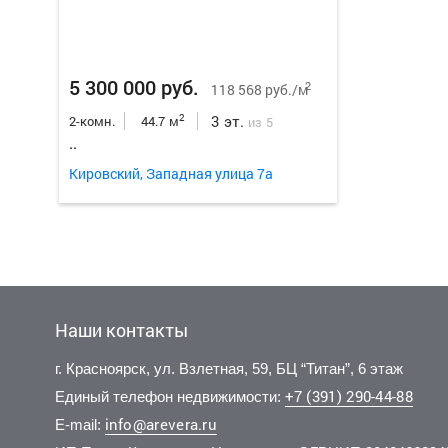
5 300 000 руб.
2
118 568 руб./м
3 эт.
2
2-комн.
44.7 м
из 5
..
Кировский, Западная улица 7а
Наши контакты
г. Красноярск, ул. Взлетная, 59, БЦ “Титан”, 6 этаж
+7 (391) 290-44-88
Единый телефон недвижимости:
info@arevera.ru
E-mail: