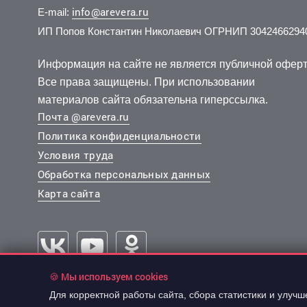
info@arevera.ru
E-mail:
ИП Попов Константин Николаевич ОГРНИП 3042466294
7 700 000 руб.
6 500 000 руб.
9 300 
8 500 
2
2
142 593 руб./м
140 389 руб./м
4 эт.
7 эт.
2
2
2-комн.
1-комн.
54 м
46.3 м
2-комн.
2-комн.
из 10
из 10
Информация на сайте не является публичной оферт
..
..
..
..
Все права защищены. При использовании
Советский, Весны улица 5
Советский, Ястынская улица 13
Советский
Советски
материалов сайта обязательна гиперссылка.
Почта @arevera.ru
Политика конфиденциальности
Условия труда
Обработка персональных данных
Карта сайта
🍪 Мы используем cookies
7 318 000 руб.
7 318 
2
136 785 руб./м
Для корректной работы сайта, сбора статистики и улуч
© 2003-2026 “АРЕВЕРА-Недвижимость”