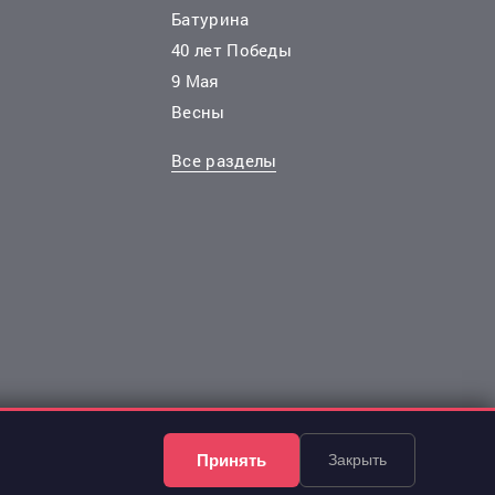
Батурина
40 лет Победы
7 318 000 руб.
2
2
2
 руб./м
5 руб./м
136 785 руб./м
9 Мая
12 эт.
2
2-комн.
53.5 м
 10
из 17
Весны
..
18
Свердловский, Судостроительная улица 123
Октябрьский, Калинина улица ст2
Все разделы
Принять
Закрыть
6 734 000 руб.
2
2
 руб./м
124 704 руб./м