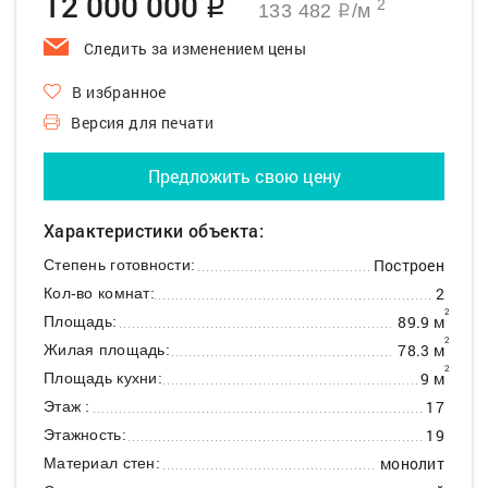
12 000 000
q
2
133 482
/м
q
Следить за изменением цены
В избранное
Версия для печати
Предложить свою цену
Характеристики объекта:
Построен
Степень готовности:
2
Кол-во комнат:
2
89.9 м
Площадь:
2
78.3 м
Жилая площадь:
2
9 м
Площадь кухни:
17
Этаж :
19
Этажность:
монолит
Материал стен: