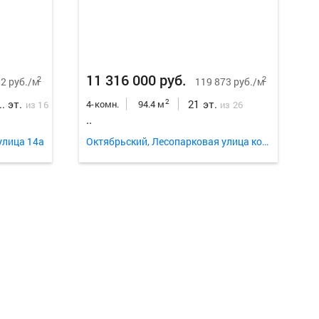
Еще
18
ф
11 316 000 руб.
2
2
2 руб./м
119 873 руб./м
... эт.
21 эт.
2
4-комн.
94.4 м
из 16
из 26
..
улица 14а
Октябрьский, Лесопарковая улица корп. 3