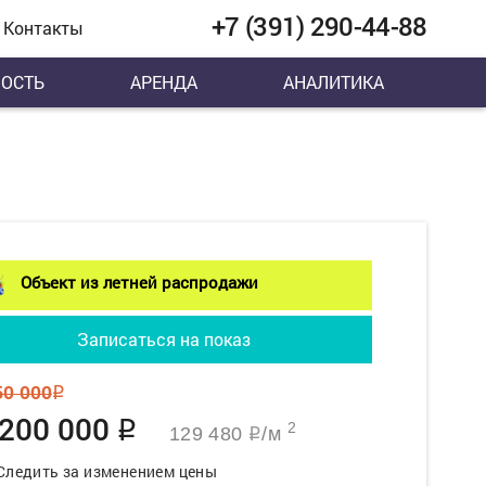
+7 (391) 290-44-88
Контакты
ОСТЬ
АРЕНДА
АНАЛИТИКА
Объект из летней распродажи
Записаться на показ
50 000
q
 200 000
q
2
129 480
/м
q
Следить за изменением цены