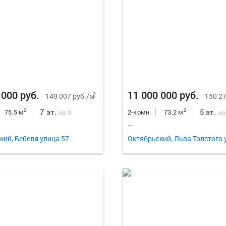
 000 руб.
11 000 000 руб.
2
149 007 руб./м
150 27
7 эт.
5 эт.
2
2
75.5 м
2-комн.
73.2 м
из 9
из
..
кий, Бебеля улица 57
Октябрьский, Льва Толстого 