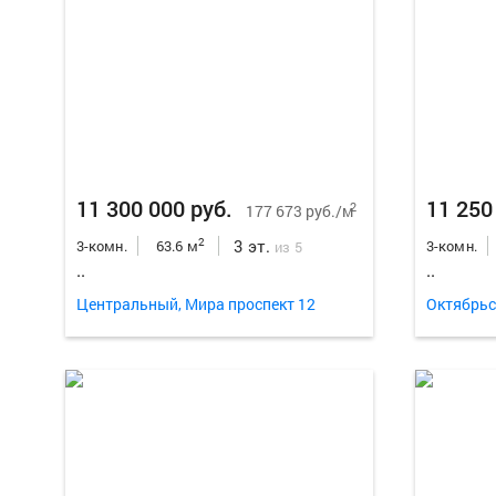
11 300 000 руб.
11 250
2
177 673 руб./м
3 эт.
2
3-комн.
63.6 м
3-комн.
из 5
..
..
Центральный, Мира проспект 12
Октябрьс