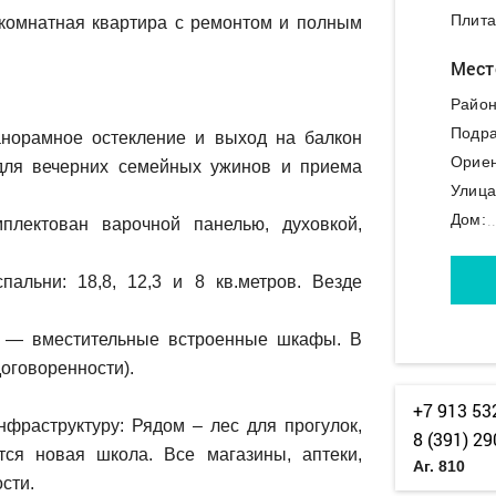
Плита
-комнатная квартира с ремонтом и полным
Мест
Район
Подра
Панорамное остекление и выход на балкон
Ориен
для вечерних семейных ужинов и приема
Улица
Дом:
плектован варочной панелью, духовкой,
альни: 18,8, 12,3 и 8 кв.метров. Везде
х — вместительные встроенные шкафы. В
договоренности).
+7 913 53
нфраструктуру: Рядом – лес для прогулок,
8 (391) 29
тся новая школа. Все магазины, аптеки,
Аг. 810
сти.