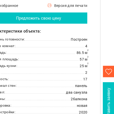
 избранное
Версия для печати
Предложить свою цену
ктеристики объекта:
Построен
нь готовности:
4
о комнат:
2
86.5 м
адь:
2
57 м
я площадь:
2
25 м
дь кухни:
2
:
17
ость:
панель
иал стен:
Оставить заявку
два санузла
ел:
2балкона
ны:
новая
ровка:
2020
остройки: