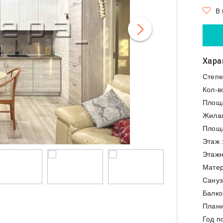
В
Хара
Степе
Кол-в
Площ
Жила
Площа
Этаж 
Этажн
Матер
Сануз
Балко
Плани
Год п