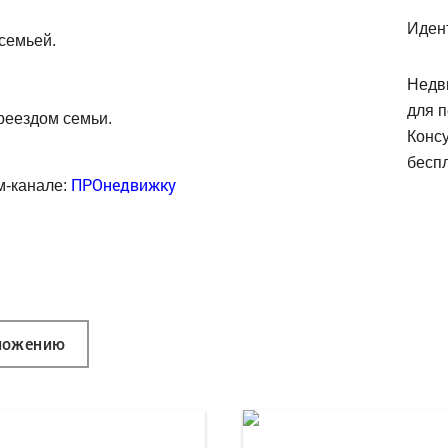
Иден
семьей.
Недв
для п
реездом семьи.
Конс
беспл
ПРОнедвижку
м-канале:
ложению