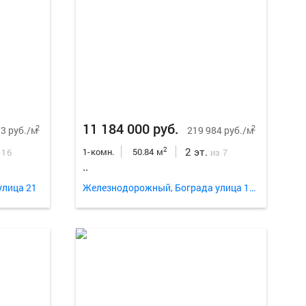
Еще
15
ф
11 184 000 руб.
2
2
3 руб./м
219 984 руб./м
2 эт.
2
1-комн.
50.84 м
 16
из 7
..
улица 21
Железнодорожный, Бограда улица 103