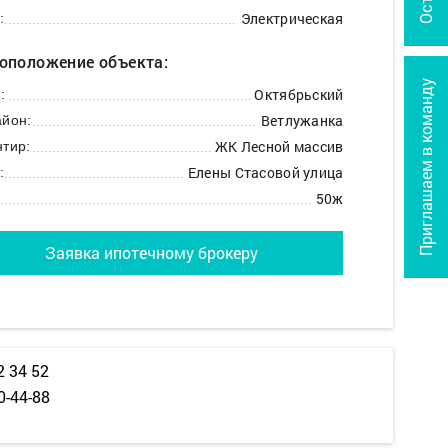
Электрическая
:
оположение объекта:
Приглашаем в команду
Октябрьский
:
Ветлужанка
йон:
ЖК Лесной массив
тир:
Елены Стасовой улица
:
50ж
Заявка ипотечному брокеру
2 34 52
0-44-88