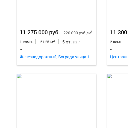
11 275 000 руб.
11 300
2
220 000 руб./м
5 эт.
2
1-комн.
51.25 м
2-комн.
из 7
..
..
Железнодорожный, Бограда улица 103
Централь