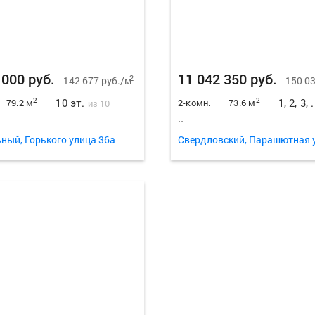
 000 руб.
11 042 350 руб.
2
142 677 руб./м
150 03
10 эт.
1, 2, 3, 
2
2
79.2 м
2-комн.
73.6 м
из 10
..
ный, Горького улица 36а
Свердловский, Парашютная 