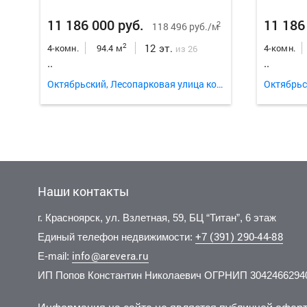
11 186 000 руб.
11 186
2
118 496 руб./м
12 эт.
2
4-комн.
94.4 м
4-комн.
из 26
..
..
Октябрьский, Лесопарковая улица корп. 3
Наши контакты
г. Красноярск, ул. Взлетная, 59, БЦ “Титан”, 6 этаж
+7 (391) 290-44-88
Единый телефон недвижимости:
info@arevera.ru
E-mail:
ИП Попов Константин Николаевич ОГРНИП 3042466294
8 700 000 руб.
6 300 000 руб.
9 750 
10 100
2
2
99 656 руб./м
150 000 руб./м
15 эт.
1 эт.
2
2
3-комн.
1-комн.
87.3 м
42 м
3-комн.
3-комн.
из 17
из 13