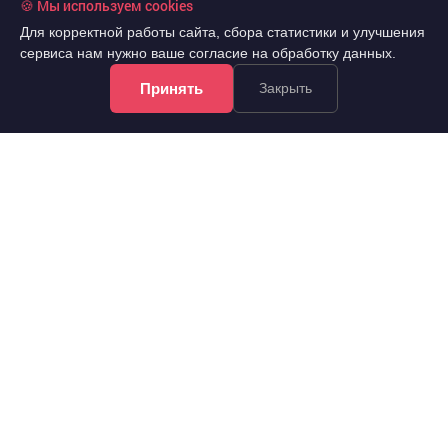
🍪 Мы используем cookies
Для корректной работы сайта, сбора статистики и улучшения
сервиса нам нужно ваше согласие на обработку данных.
Принять
Закрыть
750 000 000 руб.
2
57 692 руб./м
2
Продажа
13000 м
универсальное неж.пом.
..
Красноярский край, Кирова улица 125