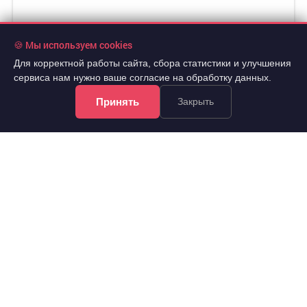
🍪 Мы используем cookies
Для корректной работы сайта, сбора статистики и улучшения
сервиса нам нужно ваше согласие на обработку данных.
Принять
Закрыть
1 900 000 руб.
2
146 154 руб./м
2
Продажа
13 м
гараж/парк.место
..
Советский, Алексеева улица 93