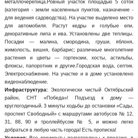
металлочерепица.Ровный участок площадью 5 соток
(категория - земли населенных пунктов, назначение -
для ведения садоводства). На участке выделено место
для автомобиля. Растут кедры и голубые ели,
декоративные липа и ива. Установлены две теплицы.
Посадки — малина, смородина, груши, яблоня,
жимолость, вишня, барбарис; различные многолетние
растения и цветы — гортензии, хосты, астильбы,
флоксы, папоротник и другие.Городская вода, септик.
Электроснабжение. На участке и в доме установлено
видеонаблюдение.
Инфраструктура:
Экологически чистый Октябрьский
район, СНТ «Победа»! Подъезд к дому —
круглогодичный. 3 минуты ходьбы до остановки «Сады,
проспект Свободный» с маршрутами автобусов № 12,
31, 88, 90 и троллейбусом № 5, и можно легко
добраться в любую часть города! Есть прописка!
Условия:
Все документы подготовлены к продаже, в