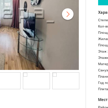
Хара
Степе
Кол-в
Площ
Жила
Площа
Этаж 
Этажн
Матер
Сануз
Плани
Год п
Плита
Мест
Район