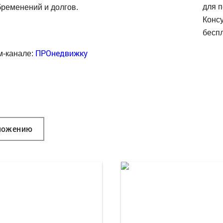
для п
бременений и долгов.
Конс
беспл
ПРОнедвижку
м-канале:
ложению