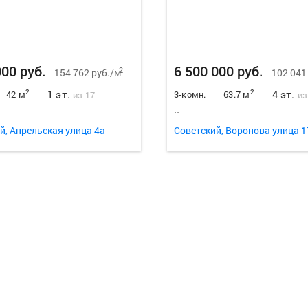
000 руб.
6 500 000 руб.
2
154 762 руб./м
102 041
1 эт.
4 эт.
2
2
42 м
3-комн.
63.7 м
из 17
из
..
й, Апрельская улица 4а
Советский, Воронова улица 1