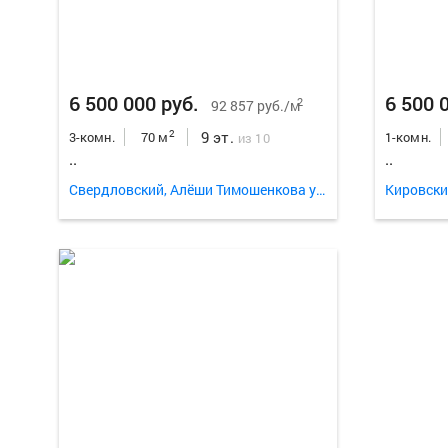
6 500 000 руб.
6 500 
2
92 857 руб./м
9 эт.
2
3-комн.
70 м
1-комн.
из 10
..
..
Свердловский, Алёши Тимошенкова улица 129
Кировски