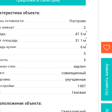
ктеристики объекта:
Построен
нь готовности:
2
о комнат:
2
47.5 м
адь:
2
31.1 м
я площадь:
2
6 м
дь кухни:
5
:
5
ость:
Оставить заявку
кирпич
иал стен:
совмещенный
ел:
улучшенная
ровка:
1967
остройки:
Газовая
:
оположение объекта:
Свердловский
: