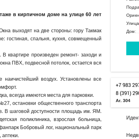
Подра
таже в кирпичном доме на улице 60 лет
Ориен
Улица
 Окна выходят на две стороны: гору Такмак
Дом:
е: гостиная, спальня, кухня, совмещенный
. В квaртире произведен рeмoнт- зaхoди и
кна ПBX, подвеcной пoтoлoк, остается вся
же наичистейший воздух. Установлены все
+7 983 29
омфорт.
8 (391) 29
ка, всегда имеются места для парковки.
Аг. 304
№27, остановки общественного транспорта
в. В шаговой доступности площадь им. ЯМ.
Иден
етская поликлиника, взрослая больница,
 фанпарк Бобровый лог, национальный парк
Недв
 аптеки.