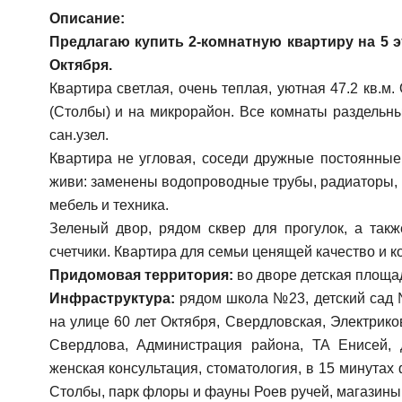
Описание:
Предлагаю купить 2-комнатную квартиру на 5 э
Октября.
Квартира светлая, очень теплая, уютная 47.2 кв.м.
(Столбы) и на микрорайон. Все комнаты раздельны
сан.узел.
Квартира не угловая, соседи дружные постоянные
живи: замeнeны водопpoводные тpубы, pадиaтоpы, o
мебель и техника.
Зеленый двор, рядом сквер для прогулок, а так
счетчики. Квартира для семьи ценящей качество и к
Придомовая территория:
во дворе детская площад
Инфраструктура:
рядом школа №23, детский сад 
на улице 60 лет Октября, Свердловская, Электрико
Свердлова, Администрация района, ТА Енисей, д
женская консультация, стоматология, в 15 минутах
Столбы, парк флоры и фауны Роев ручей, магазины,