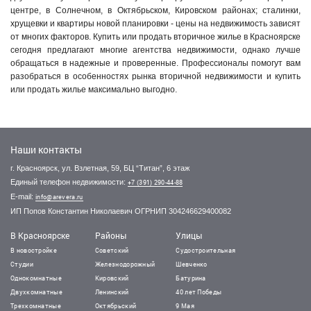
центре, в Солнечном, в Октябрьском, Кировском районах; сталинки,
хрущевки и квартиры новой планировки - цены на недвижимость зависят
от многих факторов. Купить или продать вторичное жилье в Красноярске
сегодня предлагают многие агентства недвижимости, однако лучше
обращаться в надежные и проверенные. Профессионалы помогут вам
разобраться в особенностях рынка вторичной недвижимости и купить
или продать жилье максимально выгодно.
Наши контакты
г. Красноярск, ул. Взлетная, 59, БЦ “Титан”, 6 этаж
Единый телефон недвижимости:
+7 (391) 290-44-88
E-mail:
info@arevera.ru
ИП Попов Константин Николаевич ОГРНИП 304246629400082
В Красноярске
Районы
Улицы
В новостройке
Советский
Судостроительная
Студии
Железнодорожный
Шевченко
Однокомнатные
Кировский
Батурина
Двухкомнатные
Ленинский
40 лет Победы
Трехкомнатные
Октябрьский
9 Мая