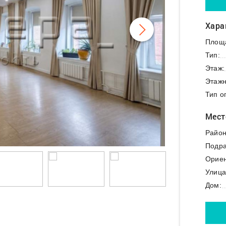
Хара
Площ
Тип:
Этаж:
Этажн
Тип о
Мест
Район
Подра
Ориен
Улица
Дом: