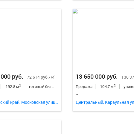
 000 руб.
13 650 000 руб.
2
72 614 руб./м
130 37
2
2
192.8 м
готовый бизнес
Продажа
104.7 м
..
Красноярский край, Московская улица 495
Центральный, Караульная ул