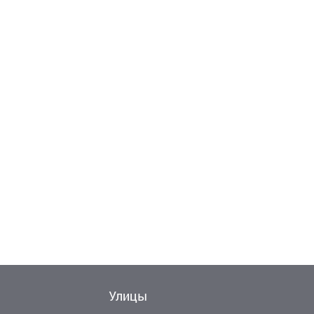
Еще
11
фо
Улицы