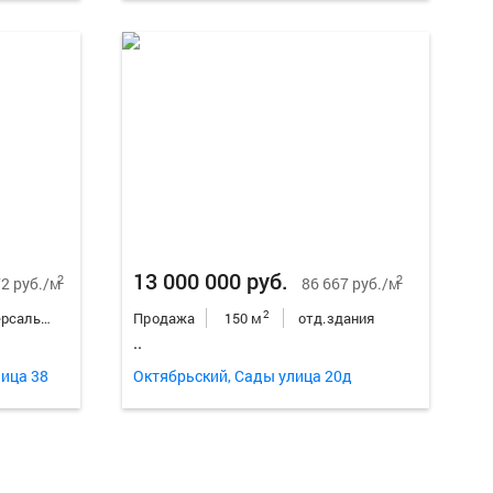
Еще
5
фо
13 000 000 руб.
2
2
2 руб./м
86 667 руб./м
2
универсальное неж.пом.
Продажа
150 м
отд.здания
..
ица 38
Октябрьский, Сады улица 20д