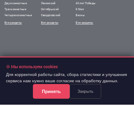
Двухкомнатные
Ленинский
40 лет Победы
Трехкомнатные
Октябрьский
9 Мая
Четырехкомнатные
Свердловский
Весны
Все разделы
Все разделы
Все разделы
🍪 Мы используем cookies
Для корректной работы сайта, сбора статистики и улучшения
!Информация на сайте не является публичной офертой.
сервиса нам нужно ваше согласие на обработку данных.
Все права защищены. При использовании
материалов сайта обязательна гиперссылка.
Принять
Закрыть