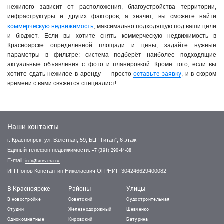
нежилого зависит от расположения, благоустройства территории,
инфраструктуры и других факторов, а значит, вы сможете найти
коммерческую недвижимость
, максимально подходящую под ваши цели
и бюджет. Если вы хотите снять коммерческую недвижимость в
Красноярске определенной площади и цены, задайте нужные
параметры в фильтре: система подберёт наиболее подходящие
актуальные объявления с фото и планировкой. Кроме того, если вы
оставьте заявку
хотите сдать нежилое в аренду — просто
, и в скором
времени с вами свяжется специалист!
Наши контакты
г. Красноярск, ул. Взлетная, 59, БЦ “Титан”, 6 этаж
Единый телефон недвижимости:
+7 (391) 290-44-88
E-mail:
info@arevera.ru
ИП Попов Константин Николаевич ОГРНИП 304246629400082
В Красноярске
Районы
Улицы
В новостройке
Советский
Судостроительная
Студии
Железнодорожный
Шевченко
Однокомнатные
Кировский
Батурина