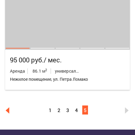
95 000 руб./ мес.
2
Аренда
86.1 м
универсальное неж.пом.
Нежилое помещение, ул. Петра Ломако
1
2
3
4
5
Выделить область