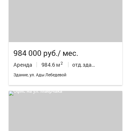
21
984 000 руб./ мес.
2
Аренда
984.6 м
отд.здания
Здание, ул. Ады Лебедевой
6