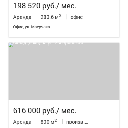
198 520 руб./ мес.
2
Аренда
283.6 м
офис
Офис, ул. Маерчака
5
616 000 руб./ мес.
2
Аренда
800 м
произв.пом./склад/бокс