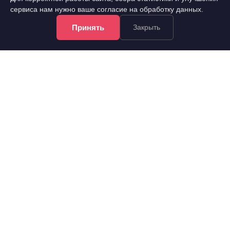
сервиса нам нужно ваше согласие на обработку данных.
Принять
Закрыть
!Информация на сайте не является публичной офертой.
Все права защищены. При использовании
материалов сайта обязательна гиперссылка.