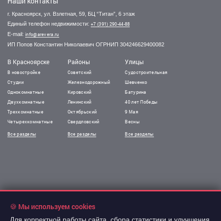
Наши контакты
г. Красноярск, ул. Взлетная, 59, БЦ “Титан”, 6 этаж
Единый телефон недвижимости:
+7 (391) 290-44-88
E-mail:
info@arevera.ru
ИП Попов Константин Николаевич ОГРНИП 304246629400082
В Красноярске
Районы
Улицы
В новостройке
Советский
Судостроительная
Студии
Железнодорожный
Шевченко
Однокомнатные
Кировский
Батурина
Двухкомнатные
Ленинский
40 лет Победы
Трехкомнатные
Октябрьский
9 Мая
Четырехкомнатные
Свердловский
Весны
Все разделы
Все разделы
Все разделы
🍪 Мы используем cookies
Для корректной работы сайта, сбора статистики и улучшения