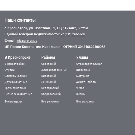
Наши контакты
г. Красноярск, ул. Взлетная, 59, БЦ “Титан”, 6 этаж
Единый телефон недвижимости:
+7 (391) 290-44-88
E-mail:
info@arevera.ru
ИП Попов Константин Николаевич ОГРНИП 304246629400082
В Красноярске
Районы
Улицы
В новостройке
Советский
Судостроительная
Студии
Железнодорожный
Шевченко
Однокомнатные
Кировский
Батурина
Двухкомнатные
Ленинский
40 лет Победы
Трехкомнатные
Октябрьский
9 Мая
Четырехкомнатные
Свердловский
Весны
Все разделы
Все разделы
Все разделы