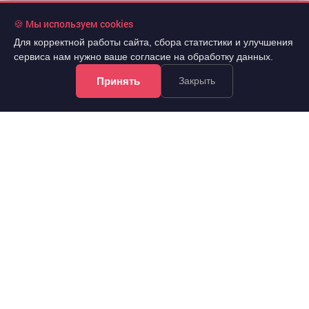
🍪 Мы используем cookies
Для корректной работы сайта, сбора статистики и улучшения
сервиса нам нужно ваше согласие на обработку данных.
Принять
Закрыть
30 200 000 руб.
2
159 619 руб./м
2
Продажа
189.2 м
универсальное неж.пом.
..
Центральный, Ады Лебедевой улица 22