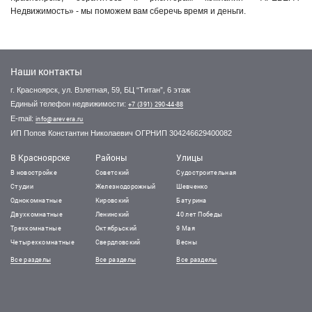
Недвижимость» - мы поможем вам сберечь время и деньги.
Наши контакты
г. Красноярск, ул. Взлетная, 59, БЦ “Титан”, 6 этаж
Единый телефон недвижимости:
+7 (391) 290-44-88
E-mail:
info@arevera.ru
ИП Попов Константин Николаевич ОГРНИП 304246629400082
В Красноярске
Районы
Улицы
В новостройке
Советский
Судостроительная
Студии
Железнодорожный
Шевченко
Однокомнатные
Кировский
Батурина
Двухкомнатные
Ленинский
40 лет Победы
Трехкомнатные
Октябрьский
9 Мая
Четырехкомнатные
Свердловский
Весны
Все разделы
Все разделы
Все разделы